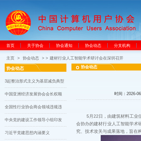
首页
关于协会
协会通知
协会动态
分支机构
主页
>
协会动态
> >
建材行业人工智能学术研讨会在深圳召开
协会动态
协会动态
3起整治形式主义为基层减负典型
时间：2026-06-
中国亚洲经济发展协会会长权顺
全国性行业协会商会领域违规违
5月22日，由建筑材料工业信
中央党的建设工作领导小组印发
会协办的建材行业人工智能学术
究、技术攻关与成果落地，旨在
习近平党建思想内涵要义