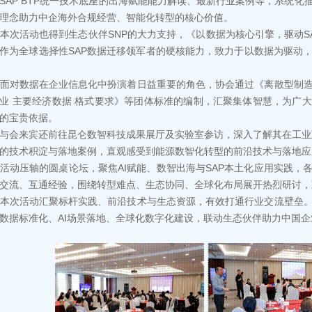
SAP BTP统一技术底座的出海赋能能力解读、最新行业案例等，系统化描绘了Auto
理念助力中企海外合规经营、智能化转型的核心价值。
活动也得到生态伙伴SNP的大力支持，《以数据为核心引擎，驱动S
P作为全球选择性SAP数据迁移领军者的硬核能力，致力于以数据为驱动
对数据在企业信息化中扮演着日益重要的角色，协会通过《离散型制造
业 主要经济数据 格式要求》等团体标准的编制，汇聚集体智慧，为广
的宝贵依据。
来宾还前往昆仑数智科技成果展厅及实验室参访，深⼊了解其在⼯业互
的技术积淀与落地案例，直观感受到能源数智化转型的前沿技术与落地应
压轴的圆桌论坛，聚焦AI赋能、数智出海与SAP本土化应用实践，
交流、互通经验，围绕转型难点、生态协同、全球化布局展开热烈研讨，
次活动汇聚标杆实践、前沿技术与生态资源，有效打通行业交流壁垒。
数据标准化、AI场景落地、全球化数字化建设，联动生态伙伴助力中国