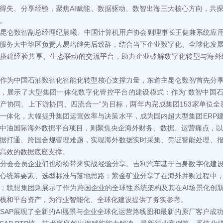
得失、分享经验，聚焦AI赋能、数据驱动、数智出海三大核心方向，共
。
数智副总经理纪晨曦、中国计算机用户协会副理事长王健兼系统应用产
服务大中华区负责人易培继先后致辞，结合当下企业数字化、全球化发
搭建经验共享、生态联动的交流平台，助力企业破解数字化转型与海外
中国⽯油数智化智能化转型核⼼⽀撑⼒量，东道主昆仑数智首先分享了
，展示了大型集团一体化数字化管控平台的建设模式：作为“数智中国⽯
产协同、上下游协同、四流合⼀”为⽬标，两年内完成集团153家单位全
⼀体化，⼤幅提升集团运营效率与决策⽔平，成为国内超⼤型集团ERP
中油国际海外数据平台项目，则聚焦央企海外财务、数据、运营痛点，以“
据打通、跨国合规管理难题，实现海外数据实时采集、凭证智能处理、
⾼效的数据底座⽀撑。
会会员企业们也纷纷带来实战经验分享。吉利汽车基于自身数字化建设
心统筹要素、选型标准与落地思路；紫金矿业分享了在海外并购过程中
；联想集团则展示了作为跨国企业的全球性系统架构及其在AI场景化创新
栈和平台资产，为行业智能化、全球化建设提供了务实参考。
P展现了全新的AI愿景与企业全球化运营路线图和最新的原厂客户成