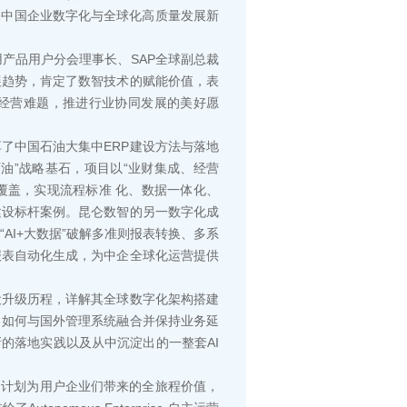
探中国企业数字化与全球化高质量发展新
品用户分会理事长、SAP全球副总裁
展趋势，肯定了数智技术的赋能价值，表
经营难题，推进行业协同发展的美好愿
中国石油大集中ERP建设方法与落地
油”战略基⽯，项⽬以“业财集成、经营
覆盖，实现流程标准 化、数据⼀体化、
建设标杆案例。昆仑数智的另一数字化成
AI+⼤数据”破解多准则报表转换、多系
报表⾃动化⽣成，为中企全球化运营提供
升级历程，详解其全球数字化架构搭建
，如何与国外管理系统融合并保持业务延
的落地实践以及从中沉淀出的一整套AI
功计划为用户企业们带来的全旅程价值，