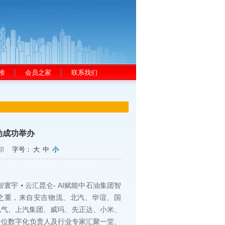
准
会员之家
联系我们
动成功举办
印
字号：
大
中
小
宇 ⦁ 云汇昆仑- AI赋能中石油集团智
之重，来自安吉物流、北汽、华谊、国
电气、上汽集团、威玛、先正达、小米、
余位数字化负责人及行业专家汇聚一堂、