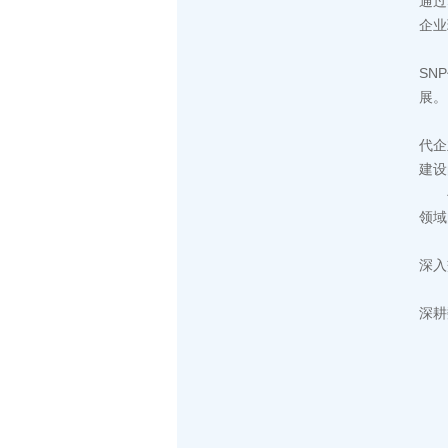
通过
企业
本次
SN
展。
面
代企
建设
与会
领域
活动
深入
本
深耕