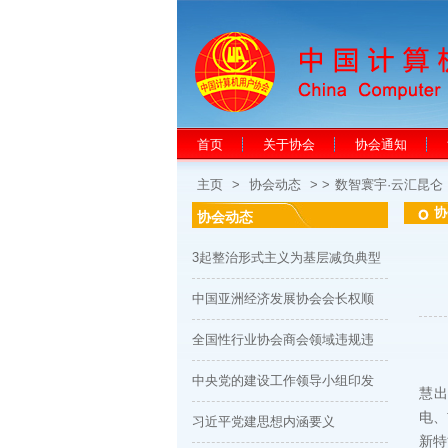
首页
关于协会
协会通知
主页
>
协会动态
> >
数智寰宇·云汇昆
协
协会动态
3起整治形式主义为基层减负典型
中国亚洲经济发展协会会长权顺
全国性行业协会商会领域违规违
20
中央党的建设工作领导小组印发
慧出
电、
习近平党建思想内涵要义
新特