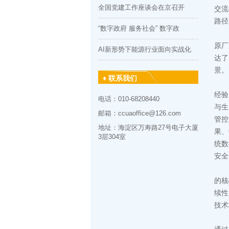
全国党建工作座谈会在京召开
交流
路径
“数字政府 服务社会” 数字政
昆仑
原厂
AI新形势下能源行业面向实战化
达了
景。
♦ 联系我们
作为
经验
电话：010-68208440
与⽣
邮箱：ccuaoffice@126.com
管控
地址：海淀区万寿路27号电子大厦
果、
3层304室
统数
安全
分
的核
续性
技术
SA