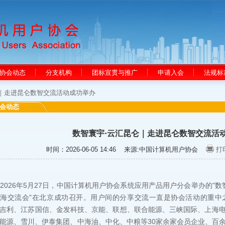
协会动态
分支机构
团标宣贯与推广
申请入会
法规标
仑｜走进昆仑数智交流活动成功举办
会动态
数智寰宇·云汇昆仑｜走进昆仑数智交流活
时间：2026-06-05 14:46
来源:中国计算机用户协会
打
26年5月27日，中国计算机用户协会系统应用产品用户分会举办的"数智寰
海交流会"在北京成功召开。用户间的分享交流一直是协会活动的重中
吉利、江苏国信、金发科技、京能、联想、联合能源、三峡国际、上海
能源、雪川、伊泰集团、中海油、中化、中粮等30家余家会员企业、百