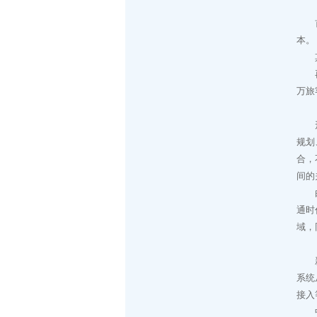
（
首先
本。
其次
再次
万旅
（
形成
规划
合，
间的
由于
通时
域，
（
新的
系统
接入
中国