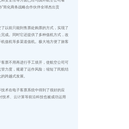
和安全性等方面已经与国外航空公司看
协"简化商务战略合作伙伴全球杰出贡
了以前只能到售票处购票的方式，实现了
上完成。同时它还提供了多种值机方式，改
手机值机等多渠道值机。极大地方便了旅客
客票不用再进行手工填开，使航空公司可
监管力度，规避了运作风险；缩短了民航结
化的跨越式发展。
技术在电子客票系统中得到了很好的应
付技术、云计算等前沿科技也被成功运用