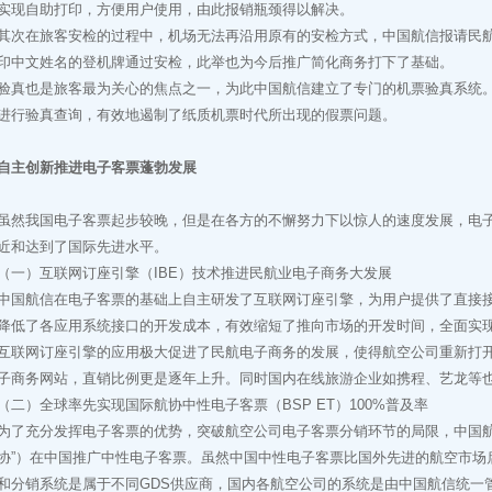
实现自助打印，方便用户使用，由此报销瓶颈得以解决。
在旅客安检的过程中，机场无法再沿用原有的安检方式，中国航信报请民航
印中文姓名的登机牌通过安检，此举也为今后推广简化商务打下了基础。
验真也是旅客最为关心的焦点之一，为此中国航信建立了专门的机票验真系统
进行验真查询，有效地遏制了纸质机票时代所出现的假票问题。
自主创新推进电子客票蓬勃发展
我国电子客票起步较晚，但是在各方的不懈努力下以惊人的速度发展，电子
近和达到了国际先进水平。
）互联网订座引擎（IBE）技术推进民航业电子商务大发展
航信在电子客票的基础上自主研发了互联网订座引擎，为用户提供了直接接
降低了各应用系统接口的开发成本，有效缩短了推向市场的开发时间，全面实
网订座引擎的应用极大促进了民航电子商务的发展，使得航空公司重新打开
子商务网站，直销比例更是逐年上升。同时国内在线旅游企业如携程、艺龙等
）全球率先实现国际航协中性电子客票（BSP ET）100%普及率
充分发挥电子客票的优势，突破航空公司电子客票分销环节的局限，中国航
协”）在中国推广中性电子客票。虽然中国中性电子客票比国外先进的航空市场
和分销系统是属于不同GDS供应商，国内各航空公司的系统是由中国航信统一