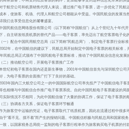
的商务旅客，不再受到纸质客票的羁绊，更加能够享受到这种信息化带来的快
航空公司和机票销售代理人来说，通过推广电子客票，进一步优化了民航运
成本，使旅客、机场、代理人和航空公司都能从中受益。中国民航业的发展当
碍我们去享受信息化的饕餮盛宴。
民航信息网络股份有限公司（以下简称“中国航信”）从上个世纪九十年代开
下，自主研发纸质机票的替代产品——电子客票，率先迈出了航空客票电子化
）配合中国民用航空总局（以下简称“民航总局”），制定电子客票行业标准
02年，在中国航信的建议下，民航总局开始制定中国电子客票的相关标准，
03年民航总局正式颁布了中国民航电子客票标准，推动了中国民航业信息化发展
）推动航空公司，开展电子客票推广工作
纪初电子客票在国内还是新生事物，2001年中国航信首先与深圳航空公司
好，为电子客票的全面推广打下了良好的基础。
03年国内三大航空公司之一的中国国际航空公司率先投产了中国航信电子客
等也相继与中国航信合作推广电子客票系统。自此中国民航电子客票建设的局
司实际情况不尽相同，为此中国航信做了大量的协调工作，保证了电子客票的
）协调各方关系，保证电子客票环节畅通
旅客空中运输的凭证，电子客票取代了纸质机票，因此在流通过程中很多环
由于“看不见、摸不着”而产生的报销问题。中国航信积极与民航总局和国家税
一致，以国家税务总局统一监制的电子客票行程单作为旅客购买电子机票的付