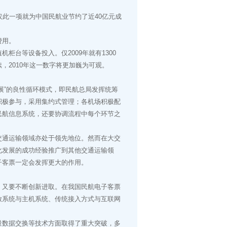
仅此一项就为中国民航业节约了近40亿元成
费用。
台等设备投入。仅2009年就有1300
，2010年这一数字将更加巍为可观。
”的良性循环模式，即民航总局发挥统筹
积极参与，采用集约式管理；各机场积极配
民航信息系统，还要协调流程中每个环节之
通运输领域亦处于领先地位。然而在大交
化发展的成功经验推广到其他交通运输领
子客票一定会发挥更大的作用。
又要不断创新进取。在我国民航电子客票
放系统与主机系统、传统接入方式与互联网
数据交换等技术方面取得了重大突破，多