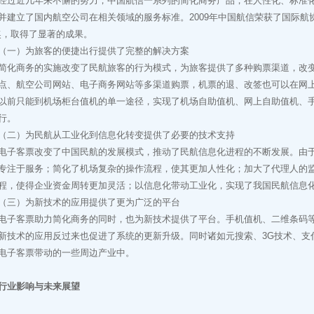
近几年来不懈的努力，中国航信一系列的简化商务产品，在人性化、标准化
并建立了国内航空公司在相关领域的服务标准。2009年中国航信荣获了国际航
奖，取得了显著的成果。
）为旅客的便捷出行提供了完整的解决方案
商务的实施改变了民航旅客的行为模式，为旅客提供了多种购票渠道，改变
点、航空公司网站、电子商务网站等多渠道购票，机票的退、改签也可以在网
以前只能到机场柜台值机的单一途径，实现了机场自助值机、网上自助值机、
行。
）为民航从工业化到信息化转变提供了必要的技术支持
客票改变了中国民航的发展模式，推动了民航信息化进程的不断发展。由于
专注于服务；简化了机场复杂的操作流程，使其更加人性化；加大了代理人的
程，使得企业资金周转更加灵活；以信息化带动工业化，实现了我国民航信息
）为新技术的应用提供了更为广泛的平台
客票助力简化商务的同时，也为新技术提供了平台。手机值机、二维条码等
新技术的应用反过来也促进了系统的更新升级。同时诸如元搜索、3G技术、支
电子客票带动的一些周边产业中。
行业影响与未来展望