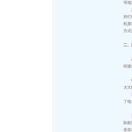
等地
其次
持打
机票
方式
二、
虽然
经接
（一
中国
大大
互联
了电
（二
为了
际航
库存