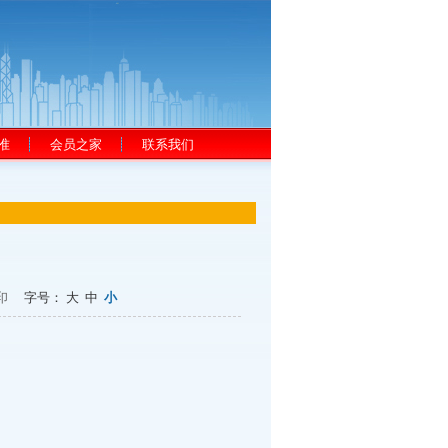
准
会员之家
联系我们
印
字号：
大
中
小