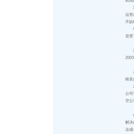
航线
对于
运营
不妨
中国
背景
（一
20
20
（二
本世
映良
20
公司
空公
（三
作为
解决
达成