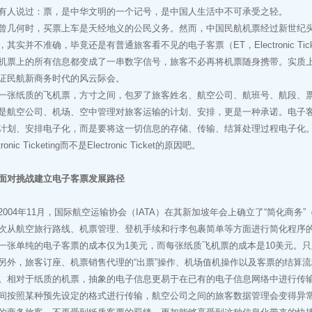
说过：票，是中华文明的一个记号，是中国人生活中不可承受之轻。
何时，买票上车是天经地义的公民义务。然而，中国民航机票经过新世纪头
，其实并不准确，毕竟还是有普通旅客看不见的电子客票（ET，Electronic Ti
机票上的所有信息都变成了一串数字信号，旅客不必再将机票随身携带。实质
证民航新商务时代的风云际会。
纸质的飞机票，方寸之间，包罗了旅客姓名、航空公司、航班号、航段、票
是航空公司、机场、空中管理对旅客运输的计划、安排，更是一种承诺。电子
计划、安排电子化，而是要将这一切信息的存储、传输、结算处理过程电子化
tronic Ticketing而不是Electronic Ticket的原因吧。
面对挑战建立电子客票发展路径
04年11月，国际航空运输协会（IATA）在其新加坡年会上确立了“简化商务”（StB，Sim
次从航空旅行路线、机票管理、登机手续和行李包裹简单等方面进行简化程序
单纯的电子客票的成本仅为1美元，而每张纸质飞机票的成本是10美元。只
另外，旅客订座、机票销售代理的“出票”操作、机场值机操作以及客票的结算
。相对于纸质的机票，抽象的电子信息更易于在已有的电子信息网络中进行传
间按照某种预先设定的格式进行传输，航空公司之间的旅客数据管理会变得异