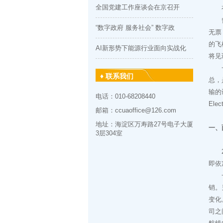
全国党建工作座谈会在京召开
有人
曾几
“数字政府 服务社会” 数字政
无票
的飞
AI新形势下能源行业面向实战化
将见
一张
♦ 联系我们
总，
输的
电话：010-68208440
Elec
邮箱：ccuaoffice@126.com
地址：海淀区万寿路27号电子大厦
一、
3层304室
20
即依
一张
销。
变化
司之