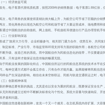
一）经济效益可观
，电子客票代替纸质机票，按照2009年的销售数据：电子客票1.89亿张，
，电子商务的发展使得直销比例大幅上升，为航空公司节省了巨额的分销
，简化商务的出现也为航空公司和机场节省了大量运营成本、场地费用和值机柜
客通过中国航信的自助值机、网上值机、手机值机等便捷出行产品办理登机手续
二）行业影响深远
了“政府大力引导、企业积极参与、相关部门通力合作、优势互补、共同发展
、制定标准、产业引导、市场监管和环境支持等方面的职能作用；各航空公司
不断升级、改造已有的系统。而中国航信作为民航信息化的纽带，不仅要建设
关系，只有这样才能保证信息传输的畅通无阻。
民航业发展的国际化特点，中国航信所运行的民航信息系统的技术水平在交
代，每种交通方式都不会孤立存在，只有合作才能共赢。如果能够将民航信息
同样会产生深远的影响。相信在未来空铁联运、民航与轨道交通联运之时，电
三）创新精神体现
事物总要有新的挑战，尤其是在以安全为重的民航业，既要保证安全生产，
从无到有的建立过程中不断解决标准化与个性化、系统大容量与快速响应、开
等矛盾和问题。
航信凭借着创新精神，攻克一个又一个难关，在主机系统内存扩展、大容量