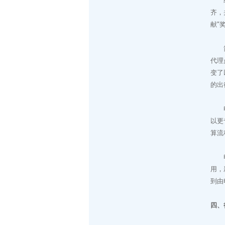
经过
齐，
献"
（一
简化
代理
变了
的出
（二
电子
以更
算流
（三
电子
用，
到由
四、