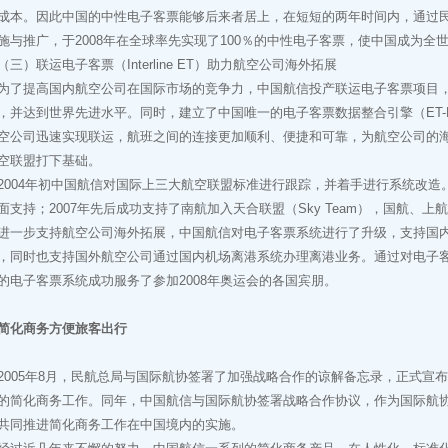
成本。因此中国的中性电子客票能够后来者居上，在短短的两年时间内，通过
施与推广，于2008年在全球率先实现了100％的中性电子客票，使中国成为全
）联运电子客票（Interline ET）助力航空公司海外拓展
提高国内航空公司在国际市场的竞争力，中国航信投产联运电子客票项目，
，并达到世界先进水平。同时，建立了中国唯一的电子客票数据整合引擎（ET-
空公司迅速实现联运，航班之间的连接更加顺利、便捷和可靠，为航空公司的
空联盟打下基础。
04年初中国航信对国际上三大航空联盟标准进行跟踪，并着手进行系统改造。200
面支持；2007年先后成功支持了南航加入天合联盟（Sky Team），国航、上航加入星
进一步支持航空公司海外拓展，中国航信对电子客票系统进行了升级，支持国
，同时也支持国外航空公司通过国内机场离港系统办理离港业务。通过对电子
的电子客票系统成功服务了参加2008年奥运会的各国宾朋。
简化商务方便旅客出行
05年8月，民航总局与国际航协签署了加强战略合作的谅解备忘录，正式宣
的简化商务工作。同年，中国航信与国际航协签署战略合作协议，作为国际航
共同推进简化商务工作在中国境内的实施。